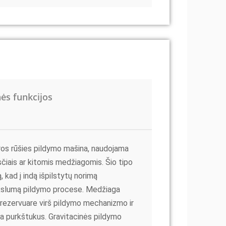
ės funkcijos
kros rūšies pildymo mašina, naudojama
čiais ar kitomis medžiagomis. Šio tipo
 kad į indą išpilstytų norimą
tikslumą pildymo procese. Medžiaga
 rezervuare virš pildymo mechanizmo ir
ba purkštukus. Gravitacinės pildymo