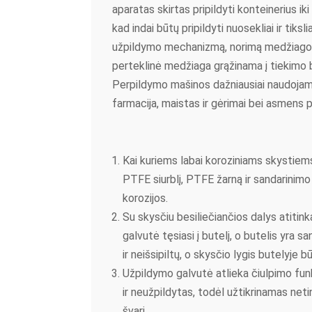
aparatas skirtas pripildyti konteinerius iki
kad indai būtų pripildyti nuosekliai ir tiks
užpildymo mechanizmą, norimą medžiagos ki
perteklinė medžiaga grąžinama į tiekimo 
Perpildymo mašinos dažniausiai naudoja
farmacija, maistas ir gėrimai bei asmens pr
Kai kuriems labai koroziniams skystiems
PTFE siurblį, PTFE žarną ir sandarinim
korozijos.
Su skysčiu besiliečiančios dalys atitin
galvutė tęsiasi į butelį, o butelis yra 
ir neišsipiltų, o skysčio lygis butelyje 
Užpildymo galvutė atlieka čiulpimo funkc
ir neužpildytas, todėl užtikrinamas neti
švari.