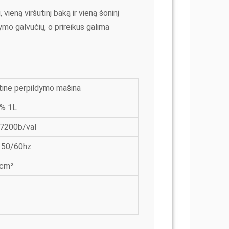
 vieną viršutinį baką ir vieną šoninį
ymo galvučių, o prireikus galima
inė perpildymo mašina
% 1L
7200b/val
 50/60hz
/cm²