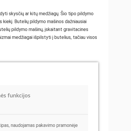
yti skysčių ar kitų medžiagų. Šio tipo pildymo
gos kiekį. Butelių pildymo mašinos dažniausiai
utelių pildymo mašinų, įskaitant gravitacines
ai medžiagai išpilstyti į butelius, tačiau visos
ės funkcijos
 tipas, naudojamas pakavimo pramonėje