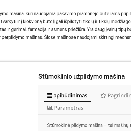
dymo mašina, kuri naudojama pakavimo pramonėje buteliams pripild
tvarkyti ir į kiekvieną butelį gali išpilstyti tikslų ir tikslų medžia
r gėrimai, farmacija ir asmens priežiūra. Yra daug įvairių tipų b
perpildymo mašinas. Šiose mašinose naudojami skirtingi mechanizm
Stūmoklinio užpildymo mašina
apibūdinimas
Pagrindin
Parametras
Stūmoklinė pildymo mašina – tai mašinų