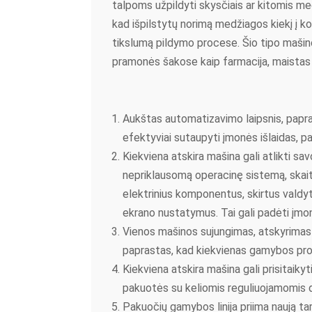
talpoms užpildyti skysčiais ar kitomis m
kad išpilstytų norimą medžiagos kiekį į kon
tikslumą pildymo procese. Šio tipo mašin
pramonės šakose kaip farmacija, maistas i
Aukštas automatizavimo laipsnis, papras
efektyviai sutaupyti įmonės išlaidas, 
Kiekviena atskira mašina gali atlikti sav
nepriklausomą operacinę sistemą, skait
elektrinius komponentus, skirtus valdyti 
ekrano nustatymus. Tai gali padėti įm
Vienos mašinos sujungimas, atskyrimas gr
paprastas, kad kiekvienas gamybos pro
Kiekviena atskira mašina gali prisitaikyti 
pakuotės su keliomis reguliuojamomis d
Pakuočių gamybos linija priima naują tar