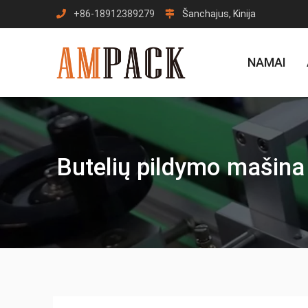
Pereiti
+86-18912389279
Šanchajus, Kinija
prie
turinio
NAMAI
Butelių pildymo mašina