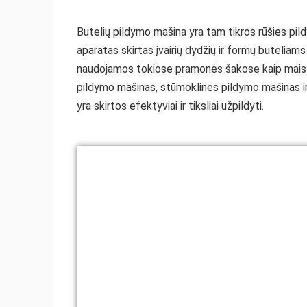
Butelių pildymo mašina yra tam tikros rūšies pil
aparatas skirtas įvairių dydžių ir formų buteliams 
naudojamos tokiose pramonės šakose kaip maistas i
pildymo mašinas, stūmoklines pildymo mašinas ir 
yra skirtos efektyviai ir tiksliai užpildyti.