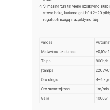
Ši mašina turi tik vieną užpildymo siurblį,
stovo baką, kuriame gali būti 2–20 pild
reguliuoti išeigą ir užpildymo tūrį.
vardas
Automat
Matavimo tikslumas
±0,5%-1
Talpa
800b/h-
Įtampa
220VAC
Oro slėgis
4–6 kg
Oro suvartojimas
1m/min
Galia
1000w