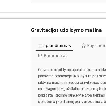
Gravitacijos užpildymo mašina
apibūdinimas
Pagrindin
Parametras
Gravitacinis pildymo aparatas yra tam ti
pakavimo pramonėje užpildyti talpas skys
pildymo mašinos naudoja gravitacijos jėgą,
medžiagos kiekį, užtikrinant tikslumą ir 
paprastai laikoma bunkeryje arba tiekimo
išpilstoma į konteinerį per vamzdelius ar