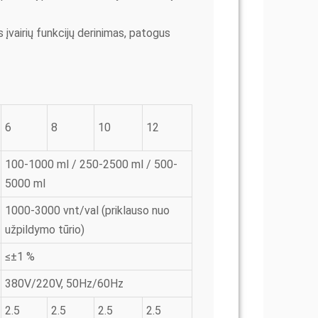
s įvairių funkcijų derinimas, patogus
6
8
10
12
100-1000 ml / 250-2500 ml / 500-
5000 ml
1000-3000 vnt/val (priklauso nuo
užpildymo tūrio)
≤±1 %
380V/220V, 50Hz/60Hz
2.5
2.5
2.5
2.5