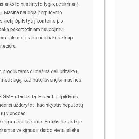
 iš anksto nustatyto lygio, užtikrinant,
liai. Mašina naudoja perpildymo
ekį išpilstyti į konteinerį, o
baką pakartotiniam naudojimui.
mos tokiose pramonės šakose kaip
iežiūra.
 produktams ši mašina gali pritaikyti
o medžiagą, kad būtų išvengta mašinos
ka GMP standartą. Pildant. pripildymo
sandariai uždarytas, kad skystis neputotų
būtų vienodas
iją ir nėra lašėjimo. Butelis ne vietoje
nkamas veikimas ir darbo vieta išlieka