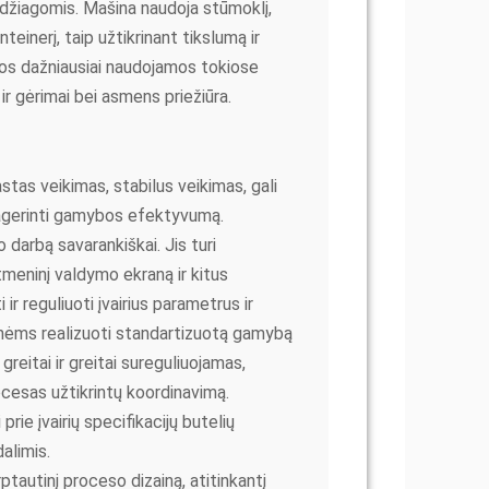
edžiagomis. Mašina naudoja stūmoklį,
teinerį, taip užtikrinant tikslumą ir
os dažniausiai naudojamos tokiose
r gėrimai bei asmens priežiūra.
tas veikimas, stabilus veikimas, gali
pagerinti gamybos efektyvumą.
o darbą savarankiškai. Jis turi
meninį valdymo ekraną ir kitus
ir reguliuoti įvairius parametrus ir
onėms realizuoti standartizuotą gamybą
eitai ir greitai sureguliuojamas,
cesas užtikrintų koordinavimą.
prie įvairių specifikacijų butelių
alimis.
ptautinį proceso dizainą, atitinkantį