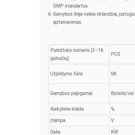
GMP standartus.
Gamybos linija veikia sklandžiai, patogu
aptarnavimas
Purkštuko numeris (2–16
PCS
galvučių)
Užpildymo tūris
Ml
Gamybos pajėgumai
Butelis/val
Kiekybinė klaida
%
Įtampa
V
Galia
KW