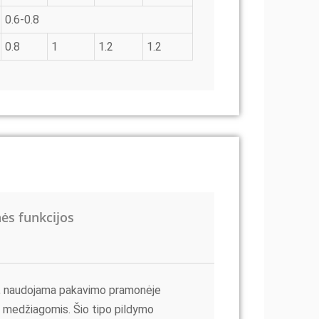
0.6-0.8
0.8
1
1.2
1.2
ės funkcijos
a, naudojama pakavimo pramonėje
is medžiagomis. Šio tipo pildymo